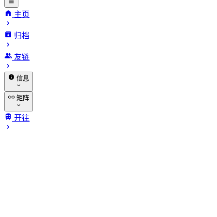
主页
归档
INFinite
友链
VARiables.
信息
关于我
矩阵
赞助
免费作文批改
开往
归档
亚太半公益 CDN
评论区免费托管
免费网站分析
伺服器们