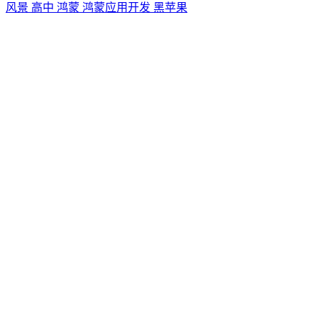
风景
高中
鸿蒙
鸿蒙应用开发
黑苹果