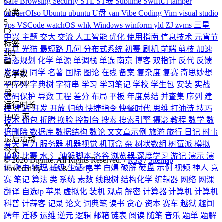
Safe Browsing
Security
STL
ST表
Sublime
SwiftUI
tamper
分类
tamperOIso
Ubuntu
ubuntu
U盘
van
Vibe Coding
Vim
visual studio
5
vps
VSCode
watchOS
whk
Windows
winform
yld
ZJ
zvms
三星
中兴
主题
交大
交流
人工智能
优化
使用指南
信息技术
元宵节
标签
元旦
光猫
最短路
几何
分布式系统
初赛
刷机
前端
剪枝
加速
282
动态规划
化学
单源
单调栈
单选
南京
博客
双指针
反代
反馈
发展史
同学
名著
国际
图论
在线
备案
复杂度
复赛
奇思妙想
总字数
320,292
子序列
字典树
字符串
学习
学习笔记
学校
学生包
安装
实战
密码保护
导数
工程
差分
布局
平板
年度总结
并查集
序列
建
运行时长
模
建站
开发
开放
归纳
快捷指令
快餐时代
思维
打油诗
技巧
1605
天
技术
抓包
折腾
换脸
控制台
搜索
搜索引擎
摄影
教程
数学
数
据删除
数据库
数据结构
数论
文文章示例
旅游
旅行
日记
时事
最后活动
春天
智力
服务器
机器视觉
机顶盒
杂
树状数组
树莓派
模拟
今天
模板
比赛
水
氵
油猴脚本
洛谷
浏览器
深度学习
游记
演示
演
©
2026
Dignite. All Rights Reserved. /
RSS
/
Sitemap
讲
爬虫
物理
班级
生活
电学
白嫖
破解
硬盘
示例
视频
神人
竞
Powered by
Astro
&
Firefly
赛
笔记
算法
类
系统
素数
线段树
结构化学
编辑器
网络
网课
翻译
自选ip
苹果
虚拟化
装机
观点
解密
计算器
计算机
计算机
科普
计蒜客
记录
论文
词典笔
读书
贪心
资本
赛车
越狱
趣闻
跨年
迁移
运维
逆元
逻辑
邮箱
链表
阅读
随笔
音乐
题单
题解