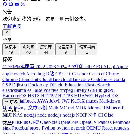
公告
欢迎来到我的博客！这是一则示例公告。
了解更多
分类
笔记本
实验室
展览厅
文章示例
博客指南
49
48
44
9
2
标签
#1
%%%鸡尾酒
2022
2023
2024
3D打印
adb
AFO
AI
api
Apple
apple watch
Astro
bug
B站
C#
C++
Casdoor
Casio
cf
Chirpy
Chrome
Cloud-Init
Cloudflare
cloudflare
code
Codeforces
conda
CSP
Dijkstra
Docker
dp
DP
edu
Education
ElasticSearch
elasticsearch
es
False Positive
ffmpeg
Firefly
GitHub
gRPC
HarmonyOS
HSTS
HTTP/2
HTTPS
HUAWEI
Hypixel
iOS
iPhone
J
jailbreak
JAVA
Jekyll
JWJ
KaTeX
macos
Markdown
更多
Markdown，文章示例
Math
MC
md
MDX
Mermaid
Minecraft
站点统计
MUI
NAS
next.js
node
node.js
nodejs
NOIP
N卡
OI
OIso
OIsoPlusPlus
OI搜
OneNote
OpenCore
OpenCV
Pandas
Penmods
文章
ping
Protobuf
proxy
Python
python
pytorch
QEMU
React
requests
152