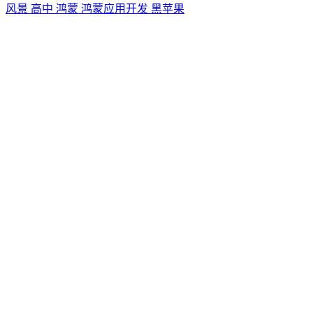
风景
高中
鸿蒙
鸿蒙应用开发
黑苹果