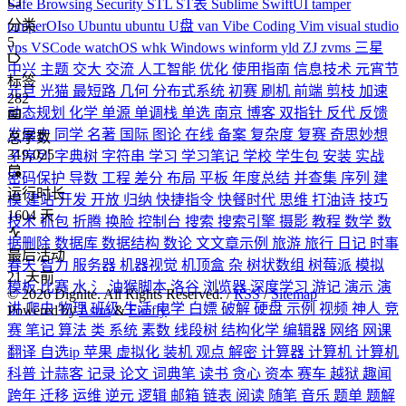
Safe Browsing
Security
STL
ST表
Sublime
SwiftUI
tamper
分类
tamperOIso
Ubuntu
ubuntu
U盘
van
Vibe Coding
Vim
visual studio
5
vps
VSCode
watchOS
whk
Windows
winform
yld
ZJ
zvms
三星
中兴
主题
交大
交流
人工智能
优化
使用指南
信息技术
元宵节
标签
元旦
光猫
最短路
几何
分布式系统
初赛
刷机
前端
剪枝
加速
282
动态规划
化学
单源
单调栈
单选
南京
博客
双指针
反代
反馈
发展史
同学
名著
国际
图论
在线
备案
复杂度
复赛
奇思妙想
总字数
319,025
子序列
字典树
字符串
学习
学习笔记
学校
学生包
安装
实战
密码保护
导数
工程
差分
布局
平板
年度总结
并查集
序列
建
运行时长
模
建站
开发
开放
归纳
快捷指令
快餐时代
思维
打油诗
技巧
1604
天
技术
抓包
折腾
换脸
控制台
搜索
搜索引擎
摄影
教程
数学
数
据删除
数据库
数据结构
数论
文文章示例
旅游
旅行
日记
时事
最后活动
春天
智力
服务器
机器视觉
机顶盒
杂
树状数组
树莓派
模拟
21
天前
模板
比赛
水
氵
油猴脚本
洛谷
浏览器
深度学习
游记
演示
演
©
2026
Dignite. All Rights Reserved. /
RSS
/
Sitemap
讲
爬虫
物理
班级
生活
电学
白嫖
破解
硬盘
示例
视频
神人
竞
Powered by
Astro
&
Firefly
赛
笔记
算法
类
系统
素数
线段树
结构化学
编辑器
网络
网课
翻译
自选ip
苹果
虚拟化
装机
观点
解密
计算器
计算机
计算机
科普
计蒜客
记录
论文
词典笔
读书
贪心
资本
赛车
越狱
趣闻
跨年
迁移
运维
逆元
逻辑
邮箱
链表
阅读
随笔
音乐
题单
题解