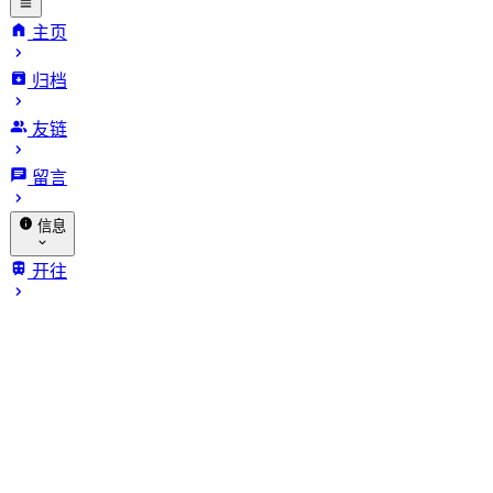
主页
归档
INFinite
友链
VARiables.
留言
信息
关于我
开往
笔记本
赞助
相册
🐔 探针