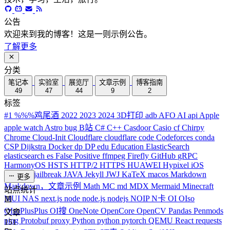
公告
欢迎来到我的博客！这是一则示例公告。
了解更多
分类
笔记本
实验室
展览厅
文章示例
博客指南
49
47
44
9
2
标签
#1
%%%鸡尾酒
2022
2023
2024
3D打印
adb
AFO
AI
api
Apple
apple watch
Astro
bug
B站
C#
C++
Casdoor
Casio
cf
Chirpy
Chrome
Cloud-Init
Cloudflare
cloudflare
code
Codeforces
conda
CSP
Dijkstra
Docker
dp
DP
edu
Education
ElasticSearch
elasticsearch
es
False Positive
ffmpeg
Firefly
GitHub
gRPC
HarmonyOS
HSTS
HTTP/2
HTTPS
HUAWEI
Hypixel
iOS
iPhone
J
jailbreak
JAVA
Jekyll
JWJ
KaTeX
macos
Markdown
更多
Markdown，文章示例
Math
MC
md
MDX
Mermaid
Minecraft
站点统计
MUI
NAS
next.js
node
node.js
nodejs
NOIP
N卡
OI
OIso
OIsoPlusPlus
OI搜
OneNote
OpenCore
OpenCV
Pandas
Penmods
文章
ping
Protobuf
proxy
Python
python
pytorch
QEMU
React
requests
151