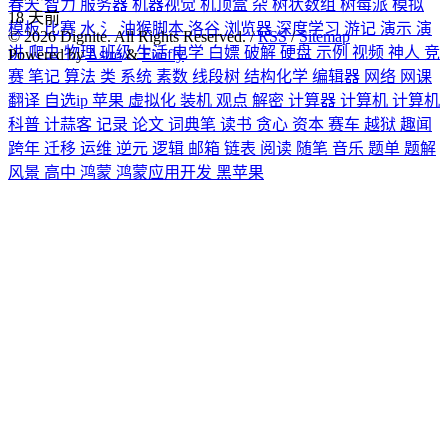
春天
智力
服务器
机器视觉
机顶盒
杂
树状数组
树莓派
模拟
18
天前
模板
比赛
水
氵
油猴脚本
洛谷
浏览器
深度学习
游记
演示
演
©
2026
Dignite. All Rights Reserved. /
RSS
/
Sitemap
讲
爬虫
物理
班级
生活
电学
白嫖
破解
硬盘
示例
视频
神人
竞
Powered by
Astro
&
Firefly
赛
笔记
算法
类
系统
素数
线段树
结构化学
编辑器
网络
网课
翻译
自选ip
苹果
虚拟化
装机
观点
解密
计算器
计算机
计算机
科普
计蒜客
记录
论文
词典笔
读书
贪心
资本
赛车
越狱
趣闻
跨年
迁移
运维
逆元
逻辑
邮箱
链表
阅读
随笔
音乐
题单
题解
风景
高中
鸿蒙
鸿蒙应用开发
黑苹果