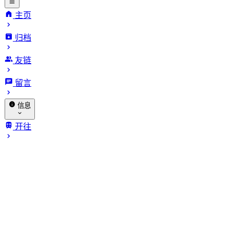
主页
归档
INFinite
友链
VARiables.
留言
信息
关于我
开往
归档
赞助
相册
🐔 探针