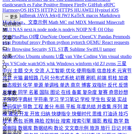
elasticsearch
es
False Positive
ffmpeg
Firefly
GitHub
gRPC
HarmonyOS
HSTS
HTTP/2
HTTPS
HUAWEI
Hypixel
iOS
iPhone
J
jailbreak
JAVA
Jekyll
JWJ
KaTeX
macos
Markdown
更多
Markdown，文章示例
Math
MC
md
MDX
Mermaid
Minecraft
站点统计
MUI
NAS
next.js
node
node.js
nodejs
NOIP
N卡
OI
OIso
OIsoPlusPlus
OI搜
OneNote
OpenCore
OpenCV
Pandas
Penmods
文章
ping
Protobuf
proxy
Python
python
pytorch
QEMU
React
requests
151
Safe Browsing
Security
STL
ST表
Sublime
SwiftUI
tamper
分类
tamperOIso
Ubuntu
ubuntu
U盘
van
Vibe Coding
Vim
visual studio
5
vps
VSCode
watchOS
whk
Windows
winform
yld
ZJ
zvms
三星
中兴
主题
交大
交流
人工智能
优化
使用指南
信息技术
元宵节
标签
元旦
光猫
最短路
几何
分布式系统
初赛
刷机
前端
剪枝
加速
282
动态规划
化学
单源
单调栈
单选
南京
博客
双指针
反代
反馈
发展史
同学
名著
国际
图论
在线
备案
复杂度
复赛
奇思妙想
总字数
319,025
子序列
字典树
字符串
学习
学习笔记
学校
学生包
安装
实战
密码保护
导数
工程
差分
布局
平板
年度总结
并查集
序列
建
运行时长
模
建站
开发
开放
归纳
快捷指令
快餐时代
思维
打油诗
技巧
1601
天
技术
抓包
折腾
换脸
控制台
搜索
搜索引擎
摄影
教程
数学
数
据删除
数据库
数据结构
数论
文文章示例
旅游
旅行
日记
时事
最后活动