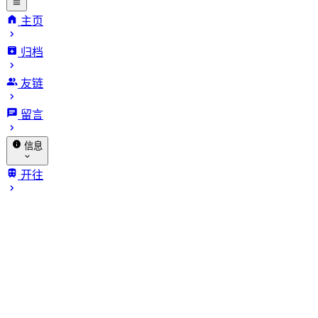
主页
归档
INFinite
友链
VARiables.
留言
信息
关于我
开往
归档
赞助
相册
🐔 探针