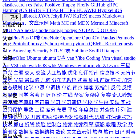
elasticsearch
es
False Positive
ffmpeg
Firefly
GitHub
gRPC
HarmonyOS
HSTS
HTTP/2
HTTPS
HUAWEI
Hypixel
iOS
iPhone
J
jailbreak
JAVA
Jekyll
JWJ
KaTeX
macos
Markdown
更多
Markdown，文章示例
Math
MC
md
MDX
Mermaid
Minecraft
站点统计
MUI
NAS
next.js
node
node.js
nodejs
NOIP
N卡
OI
OIso
OIsoPlusPlus
OI搜
OneNote
OpenCore
OpenCV
Pandas
Penmods
文章
ping
Protobuf
proxy
Python
python
pytorch
QEMU
React
requests
151
Safe Browsing
Security
STL
ST表
Sublime
SwiftUI
tamper
分类
tamperOIso
Ubuntu
ubuntu
U盘
van
Vibe Coding
Vim
visual studio
5
vps
VSCode
watchOS
whk
Windows
winform
yld
ZJ
zvms
三星
中兴
主题
交大
交流
人工智能
优化
使用指南
信息技术
元宵节
标签
元旦
光猫
最短路
几何
分布式系统
初赛
刷机
前端
剪枝
加速
282
动态规划
化学
单源
单调栈
单选
南京
博客
双指针
反代
反馈
发展史
同学
名著
国际
图论
在线
备案
复杂度
复赛
奇思妙想
总字数
319,025
子序列
字典树
字符串
学习
学习笔记
学校
学生包
安装
实战
密码保护
导数
工程
差分
布局
平板
年度总结
并查集
序列
建
运行时长
模
建站
开发
开放
归纳
快捷指令
快餐时代
思维
打油诗
技巧
1604
天
技术
抓包
折腾
换脸
控制台
搜索
搜索引擎
摄影
教程
数学
数
据删除
数据库
数据结构
数论
文文章示例
旅游
旅行
日记
时事
最后活动