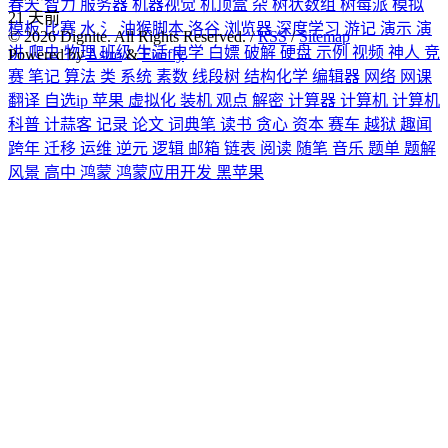
春天
智力
服务器
机器视觉
机顶盒
杂
树状数组
树莓派
模拟
21
天前
模板
比赛
水
氵
油猴脚本
洛谷
浏览器
深度学习
游记
演示
演
©
2026
Dignite. All Rights Reserved. /
RSS
/
Sitemap
讲
爬虫
物理
班级
生活
电学
白嫖
破解
硬盘
示例
视频
神人
竞
Powered by
Astro
&
Firefly
赛
笔记
算法
类
系统
素数
线段树
结构化学
编辑器
网络
网课
翻译
自选ip
苹果
虚拟化
装机
观点
解密
计算器
计算机
计算机
科普
计蒜客
记录
论文
词典笔
读书
贪心
资本
赛车
越狱
趣闻
跨年
迁移
运维
逆元
逻辑
邮箱
链表
阅读
随笔
音乐
题单
题解
风景
高中
鸿蒙
鸿蒙应用开发
黑苹果