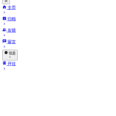
主页
归档
INFinite
友链
VARiables.
留言
信息
关于我
开往
归档
赞助
相册
🐔 探针