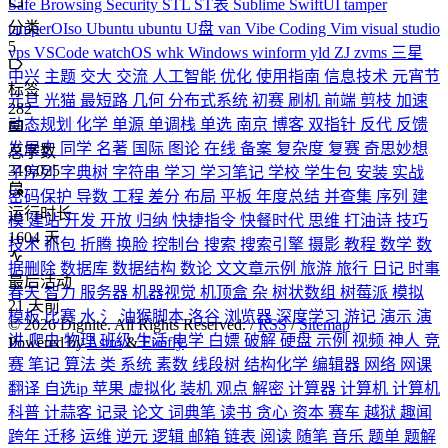
Safe Browsing
Security
STL
ST表
Sublime
SwiftUI
tamper
分类
tamperOIso
Ubuntu
ubuntu
U盘
van
Vibe Coding
Vim
visual studio
5
vps
VSCode
watchOS
whk
Windows
winform
yld
ZJ
zvms
三星
中兴
主题
交大
交流
人工智能
优化
使用指南
信息技术
元宵节
标签
元旦
光猫
最短路
几何
分布式系统
初赛
刷机
前端
剪枝
加速
282
动态规划
化学
单源
单调栈
单选
南京
博客
双指针
反代
反馈
发展史
同学
名著
国际
图论
在线
备案
复杂度
复赛
奇思妙想
总字数
319,025
子序列
字典树
字符串
学习
学习笔记
学校
学生包
安装
实战
密码保护
导数
工程
差分
布局
平板
年度总结
并查集
序列
建
运行时长
模
建站
开发
开放
归纳
快捷指令
快餐时代
思维
打油诗
技巧
1604
天
技术
抓包
折腾
换脸
控制台
搜索
搜索引擎
摄影
教程
数学
数
据删除
数据库
数据结构
数论
文文章示例
旅游
旅行
日记
时事
最后活动
春天
智力
服务器
机器视觉
机顶盒
杂
树状数组
树莓派
模拟
21
天前
模板
比赛
水
氵
油猴脚本
洛谷
浏览器
深度学习
游记
演示
演
©
2026
Dignite. All Rights Reserved. /
RSS
/
Sitemap
讲
爬虫
物理
班级
生活
电学
白嫖
破解
硬盘
示例
视频
神人
竞
Powered by
Astro
&
Firefly
赛
笔记
算法
类
系统
素数
线段树
结构化学
编辑器
网络
网课
翻译
自选ip
苹果
虚拟化
装机
观点
解密
计算器
计算机
计算机
科普
计蒜客
记录
论文
词典笔
读书
贪心
资本
赛车
越狱
趣闻
跨年
迁移
运维
逆元
逻辑
邮箱
链表
阅读
随笔
音乐
题单
题解