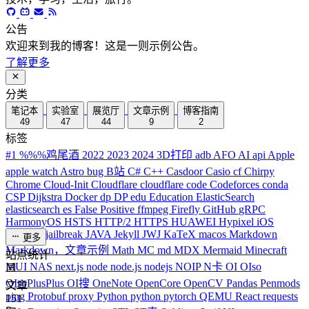
公告
欢迎来到我的博客！这是一则示例公告。
了解更多
分类
笔记本
实验室
展览厅
文章示例
博客指南
49
47
44
9
2
标签
#1
%%%鸡尾酒
2022
2023
2024
3D打印
adb
AFO
AI
api
Apple
apple watch
Astro
bug
B站
C#
C++
Casdoor
Casio
cf
Chirpy
Chrome
Cloud-Init
Cloudflare
cloudflare
code
Codeforces
conda
CSP
Dijkstra
Docker
dp
DP
edu
Education
ElasticSearch
elasticsearch
es
False Positive
ffmpeg
Firefly
GitHub
gRPC
HarmonyOS
HSTS
HTTP/2
HTTPS
HUAWEI
Hypixel
iOS
iPhone
J
jailbreak
JAVA
Jekyll
JWJ
KaTeX
macos
Markdown
更多
Markdown，文章示例
Math
MC
md
MDX
Mermaid
Minecraft
站点统计
MUI
NAS
next.js
node
node.js
nodejs
NOIP
N卡
OI
OIso
OIsoPlusPlus
OI搜
OneNote
OpenCore
OpenCV
Pandas
Penmods
文章
ping
Protobuf
proxy
Python
python
pytorch
QEMU
React
requests
151