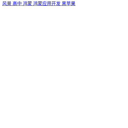
风景
高中
鸿蒙
鸿蒙应用开发
黑苹果