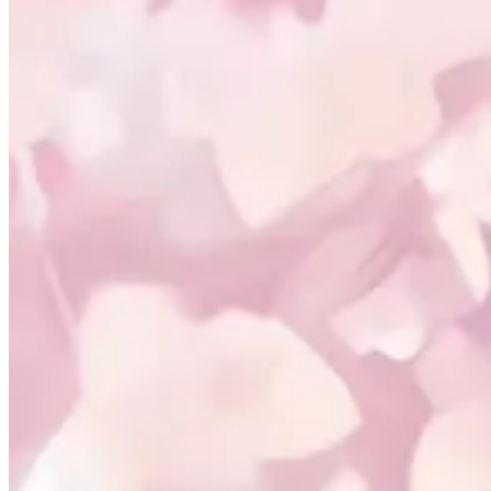
相册
🐔 探针