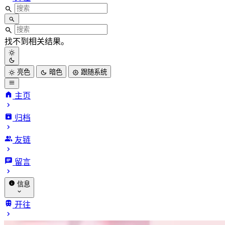
找不到相关结果。
亮色
暗色
跟随系统
主页
归档
友链
留言
信息
关于我
开往
赞助