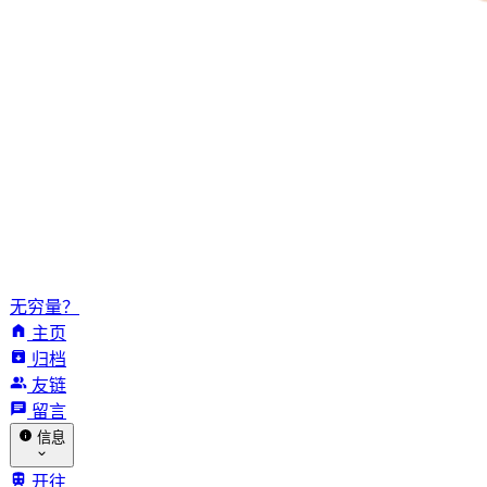
无穷量？
主页
归档
友链
留言
信息
开往