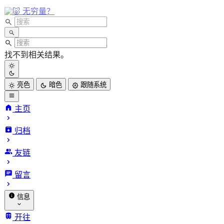
无穷量？
找不到相关结果。
亮色
暗色
跟随系统
主页
归档
INFinite
友链
VARiables.
留言
信息
关于我
开往
归档