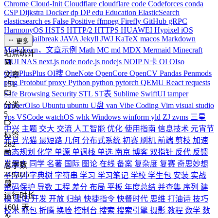
Chrome
Cloud-Init
Cloudflare
cloudflare
code
Codeforces
conda
CSP
Dijkstra
Docker
dp
DP
edu
Education
ElasticSearch
elasticsearch
es
False Positive
ffmpeg
Firefly
GitHub
gRPC
HarmonyOS
HSTS
HTTP/2
HTTPS
HUAWEI
Hypixel
iOS
iPhone
J
jailbreak
JAVA
Jekyll
JWJ
KaTeX
macos
Markdown
更多
Markdown，文章示例
Math
MC
md
MDX
Mermaid
Minecraft
站点统计
MUI
NAS
next.js
node
node.js
nodejs
NOIP
N卡
OI
OIso
OIsoPlusPlus
OI搜
OneNote
OpenCore
OpenCV
Pandas
Penmods
文章
ping
Protobuf
proxy
Python
python
pytorch
QEMU
React
requests
151
Safe Browsing
Security
STL
ST表
Sublime
SwiftUI
tamper
分类
tamperOIso
Ubuntu
ubuntu
U盘
van
Vibe Coding
Vim
visual studio
5
vps
VSCode
watchOS
whk
Windows
winform
yld
ZJ
zvms
三星
中兴
主题
交大
交流
人工智能
优化
使用指南
信息技术
元宵节
标签
元旦
光猫
最短路
几何
分布式系统
初赛
刷机
前端
剪枝
加速
282
动态规划
化学
单源
单调栈
单选
南京
博客
双指针
反代
反馈
发展史
同学
名著
国际
图论
在线
备案
复杂度
复赛
奇思妙想
总字数
319,025
子序列
字典树
字符串
学习
学习笔记
学校
学生包
安装
实战
密码保护
导数
工程
差分
布局
平板
年度总结
并查集
序列
建
运行时长
模
建站
开发
开放
归纳
快捷指令
快餐时代
思维
打油诗
技巧
1601
天
技术
抓包
折腾
换脸
控制台
搜索
搜索引擎
摄影
教程
数学
数