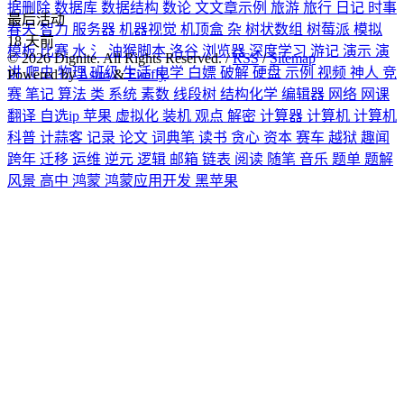
据删除
数据库
数据结构
数论
文文章示例
旅游
旅行
日记
时事
最后活动
春天
智力
服务器
机器视觉
机顶盒
杂
树状数组
树莓派
模拟
18
天前
模板
比赛
水
氵
油猴脚本
洛谷
浏览器
深度学习
游记
演示
演
©
2026
Dignite. All Rights Reserved. /
RSS
/
Sitemap
讲
爬虫
物理
班级
生活
电学
白嫖
破解
硬盘
示例
视频
神人
竞
Powered by
Astro
&
Firefly
赛
笔记
算法
类
系统
素数
线段树
结构化学
编辑器
网络
网课
翻译
自选ip
苹果
虚拟化
装机
观点
解密
计算器
计算机
计算机
科普
计蒜客
记录
论文
词典笔
读书
贪心
资本
赛车
越狱
趣闻
跨年
迁移
运维
逆元
逻辑
邮箱
链表
阅读
随笔
音乐
题单
题解
风景
高中
鸿蒙
鸿蒙应用开发
黑苹果