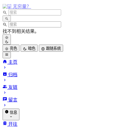
无穷量？
找不到相关结果。
亮色
暗色
跟随系统
主页
归档
INFinite
友链
VARiables.
留言
信息
关于我
开往
归档