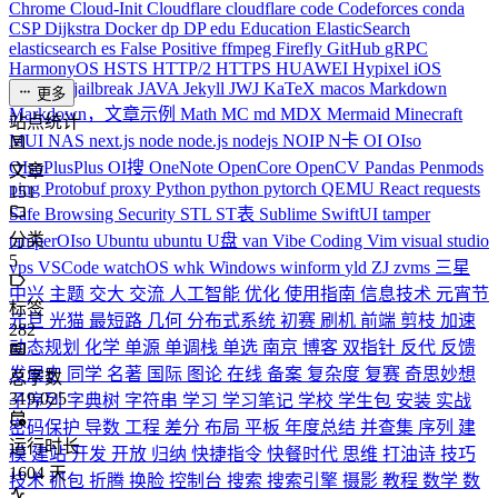
Chrome
Cloud-Init
Cloudflare
cloudflare
code
Codeforces
conda
CSP
Dijkstra
Docker
dp
DP
edu
Education
ElasticSearch
elasticsearch
es
False Positive
ffmpeg
Firefly
GitHub
gRPC
HarmonyOS
HSTS
HTTP/2
HTTPS
HUAWEI
Hypixel
iOS
iPhone
J
jailbreak
JAVA
Jekyll
JWJ
KaTeX
macos
Markdown
更多
Markdown，文章示例
Math
MC
md
MDX
Mermaid
Minecraft
站点统计
MUI
NAS
next.js
node
node.js
nodejs
NOIP
N卡
OI
OIso
OIsoPlusPlus
OI搜
OneNote
OpenCore
OpenCV
Pandas
Penmods
文章
ping
Protobuf
proxy
Python
python
pytorch
QEMU
React
requests
151
Safe Browsing
Security
STL
ST表
Sublime
SwiftUI
tamper
分类
tamperOIso
Ubuntu
ubuntu
U盘
van
Vibe Coding
Vim
visual studio
5
vps
VSCode
watchOS
whk
Windows
winform
yld
ZJ
zvms
三星
中兴
主题
交大
交流
人工智能
优化
使用指南
信息技术
元宵节
标签
元旦
光猫
最短路
几何
分布式系统
初赛
刷机
前端
剪枝
加速
282
动态规划
化学
单源
单调栈
单选
南京
博客
双指针
反代
反馈
发展史
同学
名著
国际
图论
在线
备案
复杂度
复赛
奇思妙想
总字数
319,025
子序列
字典树
字符串
学习
学习笔记
学校
学生包
安装
实战
密码保护
导数
工程
差分
布局
平板
年度总结
并查集
序列
建
运行时长
模
建站
开发
开放
归纳
快捷指令
快餐时代
思维
打油诗
技巧
1604
天
技术
抓包
折腾
换脸
控制台
搜索
搜索引擎
摄影
教程
数学
数