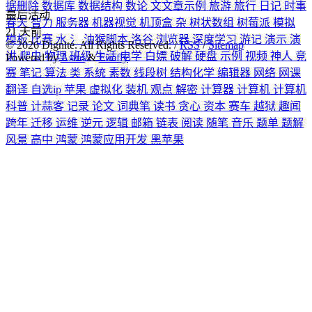
据删除
数据库
数据结构
数论
文文章示例
旅游
旅行
日记
时事
最后活动
春天
智力
服务器
机器视觉
机顶盒
杂
树状数组
树莓派
模拟
21
天前
模板
比赛
水
氵
油猴脚本
洛谷
浏览器
深度学习
游记
演示
演
©
2026
Dignite. All Rights Reserved. /
RSS
/
Sitemap
讲
爬虫
物理
班级
生活
电学
白嫖
破解
硬盘
示例
视频
神人
竞
Powered by
Astro
&
Firefly
赛
笔记
算法
类
系统
素数
线段树
结构化学
编辑器
网络
网课
翻译
自选ip
苹果
虚拟化
装机
观点
解密
计算器
计算机
计算机
科普
计蒜客
记录
论文
词典笔
读书
贪心
资本
赛车
越狱
趣闻
跨年
迁移
运维
逆元
逻辑
邮箱
链表
阅读
随笔
音乐
题单
题解
风景
高中
鸿蒙
鸿蒙应用开发
黑苹果