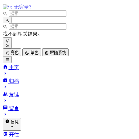
无穷量？
找不到相关结果。
亮色
暗色
跟随系统
主页
归档
INFinite
友链
VARiables.
留言
信息
关于我
开往
归档