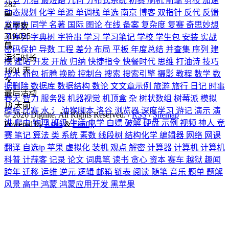
元旦
光猫
最短路
几何
分布式系统
初赛
刷机
前端
剪枝
加速
282
动态规划
化学
单源
单调栈
单选
南京
博客
双指针
反代
反馈
发展史
同学
名著
国际
图论
在线
备案
复杂度
复赛
奇思妙想
总字数
319,025
子序列
字典树
字符串
学习
学习笔记
学校
学生包
安装
实战
密码保护
导数
工程
差分
布局
平板
年度总结
并查集
序列
建
运行时长
模
建站
开发
开放
归纳
快捷指令
快餐时代
思维
打油诗
技巧
1601
天
技术
抓包
折腾
换脸
控制台
搜索
搜索引擎
摄影
教程
数学
数
据删除
数据库
数据结构
数论
文文章示例
旅游
旅行
日记
时事
最后活动
春天
智力
服务器
机器视觉
机顶盒
杂
树状数组
树莓派
模拟
18
天前
模板
比赛
水
氵
油猴脚本
洛谷
浏览器
深度学习
游记
演示
演
©
2026
Dignite. All Rights Reserved. /
RSS
/
Sitemap
讲
爬虫
物理
班级
生活
电学
白嫖
破解
硬盘
示例
视频
神人
竞
Powered by
Astro
&
Firefly
赛
笔记
算法
类
系统
素数
线段树
结构化学
编辑器
网络
网课
翻译
自选ip
苹果
虚拟化
装机
观点
解密
计算器
计算机
计算机
科普
计蒜客
记录
论文
词典笔
读书
贪心
资本
赛车
越狱
趣闻
跨年
迁移
运维
逆元
逻辑
邮箱
链表
阅读
随笔
音乐
题单
题解
风景
高中
鸿蒙
鸿蒙应用开发
黑苹果