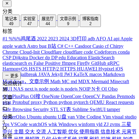
分类
笔记本
实验室
展览厅
文章示例
博客指南
49
47
44
9
2
标签
#1
%%%鸡尾酒
2022
2023
2024
3D打印
adb
AFO
AI
api
Apple
apple watch
Astro
bug
B站
C#
C++
Casdoor
Casio
cf
Chirpy
Chrome
Cloud-Init
Cloudflare
cloudflare
code
Codeforces
conda
CSP
Dijkstra
Docker
dp
DP
edu
Education
ElasticSearch
elasticsearch
es
False Positive
ffmpeg
Firefly
GitHub
gRPC
HarmonyOS
HSTS
HTTP/2
HTTPS
HUAWEI
Hypixel
iOS
iPhone
J
jailbreak
JAVA
Jekyll
JWJ
KaTeX
macos
Markdown
更多
Markdown，文章示例
Math
MC
md
MDX
Mermaid
Minecraft
站点统计
MUI
NAS
next.js
node
node.js
nodejs
NOIP
N卡
OI
OIso
OIsoPlusPlus
OI搜
OneNote
OpenCore
OpenCV
Pandas
Penmods
文章
ping
Protobuf
proxy
Python
python
pytorch
QEMU
React
requests
151
Safe Browsing
Security
STL
ST表
Sublime
SwiftUI
tamper
分类
tamperOIso
Ubuntu
ubuntu
U盘
van
Vibe Coding
Vim
visual studio
5
vps
VSCode
watchOS
whk
Windows
winform
yld
ZJ
zvms
三星
中兴
主题
交大
交流
人工智能
优化
使用指南
信息技术
元宵节
标签