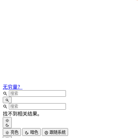
无穷量？
找不到相关结果。
亮色
暗色
跟随系统