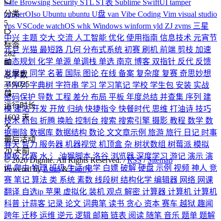
Safe Browsing
Security
STL
ST表
Sublime
SwiftUI
tamper
分类
tamperOIso
Ubuntu
ubuntu
U盘
van
Vibe Coding
Vim
visual studio
5
vps
VSCode
watchOS
whk
Windows
winform
yld
ZJ
zvms
三星
中兴
主题
交大
交流
人工智能
优化
使用指南
信息技术
元宵节
标签
元旦
光猫
最短路
几何
分布式系统
初赛
刷机
前端
剪枝
加速
282
动态规划
化学
单源
单调栈
单选
南京
博客
双指针
反代
反馈
发展史
同学
名著
国际
图论
在线
备案
复杂度
复赛
奇思妙想
总字数
319,025
子序列
字典树
字符串
学习
学习笔记
学校
学生包
安装
实战
密码保护
导数
工程
差分
布局
平板
年度总结
并查集
序列
建
运行时长
模
建站
开发
开放
归纳
快捷指令
快餐时代
思维
打油诗
技巧
1603
天
技术
抓包
折腾
换脸
控制台
搜索
搜索引擎
摄影
教程
数学
数
据删除
数据库
数据结构
数论
文文章示例
旅游
旅行
日记
时事
最后活动
春天
智力
服务器
机器视觉
机顶盒
杂
树状数组
树莓派
模拟
20
天前
模板
比赛
水
氵
油猴脚本
洛谷
浏览器
深度学习
游记
演示
演
©
2026
Dignite. All Rights Reserved. /
RSS
/
Sitemap
讲
爬虫
物理
班级
生活
电学
白嫖
破解
硬盘
示例
视频
神人
竞
Powered by
Astro
&
Firefly
赛
笔记
算法
类
系统
素数
线段树
结构化学
编辑器
网络
网课
翻译
自选ip
苹果
虚拟化
装机
观点
解密
计算器
计算机
计算机
科普
计蒜客
记录
论文
词典笔
读书
贪心
资本
赛车
越狱
趣闻
跨年
迁移
运维
逆元
逻辑
邮箱
链表
阅读
随笔
音乐
题单
题解