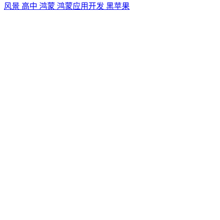
风景
高中
鸿蒙
鸿蒙应用开发
黑苹果