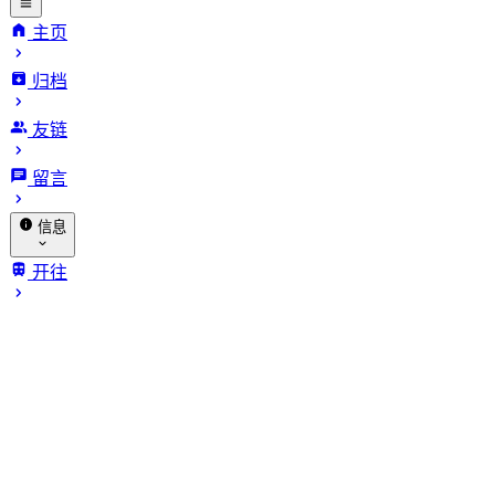
主页
归档
INFinite
友链
VARiables.
留言
信息
关于我
开往
归档
赞助
相册
🐔 探针