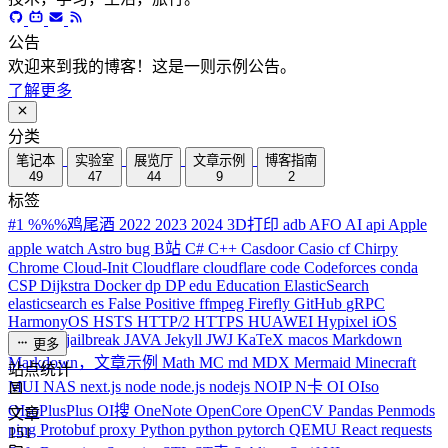
公告
欢迎来到我的博客！这是一则示例公告。
了解更多
分类
笔记本
实验室
展览厅
文章示例
博客指南
49
47
44
9
2
标签
#1
%%%鸡尾酒
2022
2023
2024
3D打印
adb
AFO
AI
api
Apple
apple watch
Astro
bug
B站
C#
C++
Casdoor
Casio
cf
Chirpy
Chrome
Cloud-Init
Cloudflare
cloudflare
code
Codeforces
conda
CSP
Dijkstra
Docker
dp
DP
edu
Education
ElasticSearch
elasticsearch
es
False Positive
ffmpeg
Firefly
GitHub
gRPC
HarmonyOS
HSTS
HTTP/2
HTTPS
HUAWEI
Hypixel
iOS
iPhone
J
jailbreak
JAVA
Jekyll
JWJ
KaTeX
macos
Markdown
更多
Markdown，文章示例
Math
MC
md
MDX
Mermaid
Minecraft
站点统计
MUI
NAS
next.js
node
node.js
nodejs
NOIP
N卡
OI
OIso
OIsoPlusPlus
OI搜
OneNote
OpenCore
OpenCV
Pandas
Penmods
文章
ping
Protobuf
proxy
Python
python
pytorch
QEMU
React
requests
151