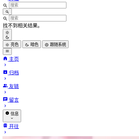
找不到相关结果。
亮色
暗色
跟随系统
主页
归档
友链
留言
信息
关于我
开往
赞助