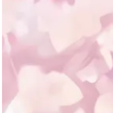
相册
🐔 探针