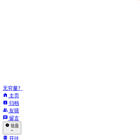
无穷量？
主页
归档
友链
留言
信息
开往