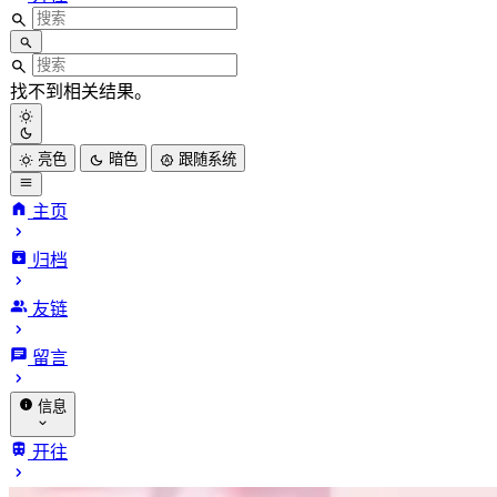
找不到相关结果。
亮色
暗色
跟随系统
主页
归档
友链
留言
信息
关于我
开往
赞助