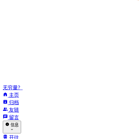
无穷量？
主页
归档
友链
留言
信息
开往