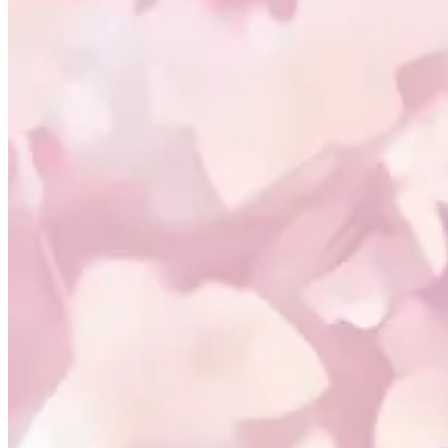
相册
🐔 探针