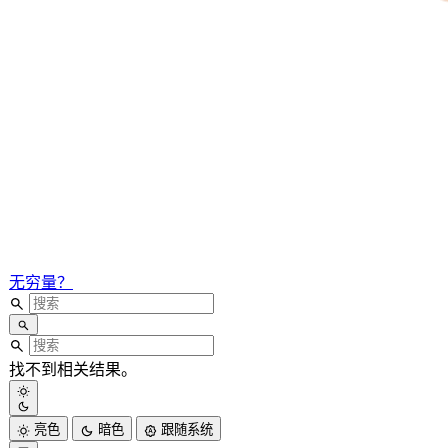
无穷量？
找不到相关结果。
亮色
暗色
跟随系统