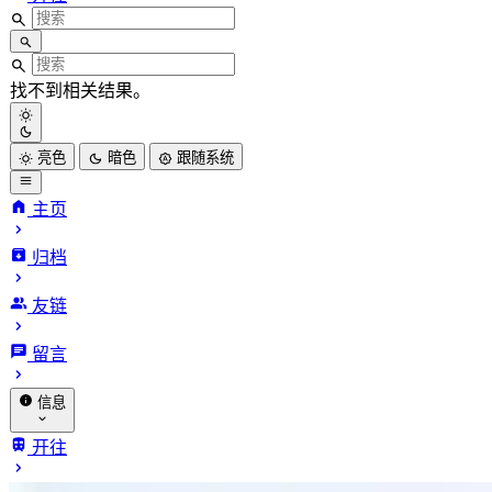
找不到相关结果。
亮色
暗色
跟随系统
主页
归档
友链
留言
信息
关于我
开往
赞助