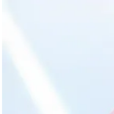
相册
🐔 探针