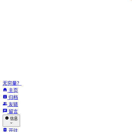
无穷量？
主页
归档
友链
留言
信息
开往