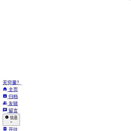
无穷量？
主页
归档
友链
留言
信息
开往