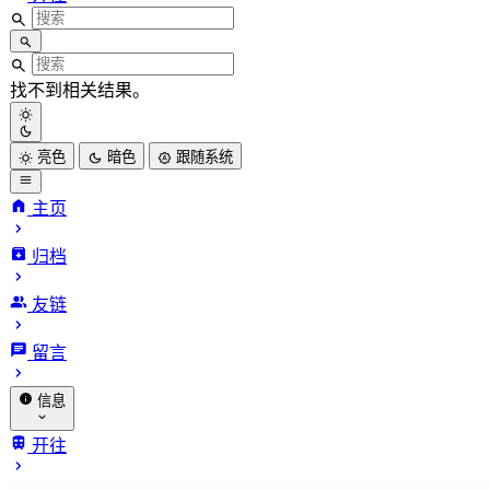
找不到相关结果。
亮色
暗色
跟随系统
主页
归档
友链
留言
信息
关于我
开往
赞助