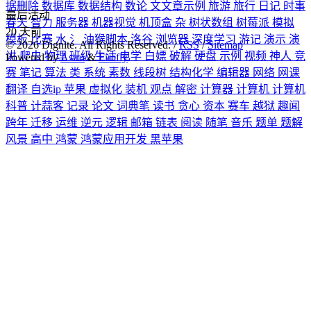
据删除
数据库
数据结构
数论
文文章示例
旅游
旅行
日记
时事
最后活动
春天
智力
服务器
机器视觉
机顶盒
杂
树状数组
树莓派
模拟
20
天前
模板
比赛
水
氵
油猴脚本
洛谷
浏览器
深度学习
游记
演示
演
©
2026
Dignite. All Rights Reserved. /
RSS
/
Sitemap
讲
爬虫
物理
班级
生活
电学
白嫖
破解
硬盘
示例
视频
神人
竞
Powered by
Astro
&
Firefly
赛
笔记
算法
类
系统
素数
线段树
结构化学
编辑器
网络
网课
翻译
自选ip
苹果
虚拟化
装机
观点
解密
计算器
计算机
计算机
科普
计蒜客
记录
论文
词典笔
读书
贪心
资本
赛车
越狱
趣闻
跨年
迁移
运维
逆元
逻辑
邮箱
链表
阅读
随笔
音乐
题单
题解
风景
高中
鸿蒙
鸿蒙应用开发
黑苹果