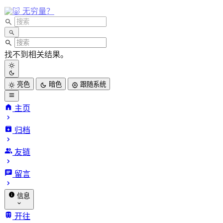
无穷量？
找不到相关结果。
亮色
暗色
跟随系统
主页
归档
INFinite
友链
VARiables.
留言
信息
关于我
开往
归档