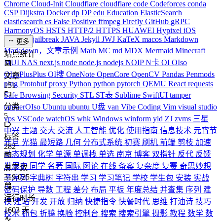
Chrome
Cloud-Init
Cloudflare
cloudflare
code
Codeforces
conda
CSP
Dijkstra
Docker
dp
DP
edu
Education
ElasticSearch
elasticsearch
es
False Positive
ffmpeg
Firefly
GitHub
gRPC
HarmonyOS
HSTS
HTTP/2
HTTPS
HUAWEI
Hypixel
iOS
iPhone
J
jailbreak
JAVA
Jekyll
JWJ
KaTeX
macos
Markdown
更多
Markdown，文章示例
Math
MC
md
MDX
Mermaid
Minecraft
站点统计
MUI
NAS
next.js
node
node.js
nodejs
NOIP
N卡
OI
OIso
OIsoPlusPlus
OI搜
OneNote
OpenCore
OpenCV
Pandas
Penmods
文章
ping
Protobuf
proxy
Python
python
pytorch
QEMU
React
requests
151
Safe Browsing
Security
STL
ST表
Sublime
SwiftUI
tamper
分类
tamperOIso
Ubuntu
ubuntu
U盘
van
Vibe Coding
Vim
visual studio
5
vps
VSCode
watchOS
whk
Windows
winform
yld
ZJ
zvms
三星
中兴
主题
交大
交流
人工智能
优化
使用指南
信息技术
元宵节
标签
元旦
光猫
最短路
几何
分布式系统
初赛
刷机
前端
剪枝
加速
282
动态规划
化学
单源
单调栈
单选
南京
博客
双指针
反代
反馈
发展史
同学
名著
国际
图论
在线
备案
复杂度
复赛
奇思妙想
总字数
319,025
子序列
字典树
字符串
学习
学习笔记
学校
学生包
安装
实战
密码保护
导数
工程
差分
布局
平板
年度总结
并查集
序列
建
运行时长
模
建站
开发
开放
归纳
快捷指令
快餐时代
思维
打油诗
技巧
1603
天
技术
抓包
折腾
换脸
控制台
搜索
搜索引擎
摄影
教程
数学
数