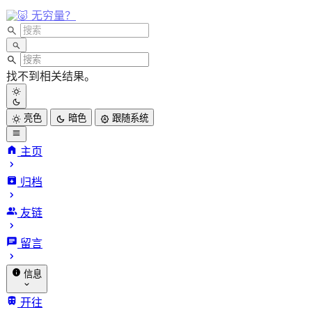
无穷量？
找不到相关结果。
亮色
暗色
跟随系统
主页
归档
INFinite
友链
VARiables.
留言
信息
关于我
开往
归档