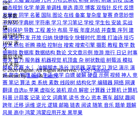
元旦
光猫
最短路
几何
分布式系统
初赛
刷机
前端
剪枝
加速
282
动态规划
化学
单源
单调栈
单选
南京
博客
双指针
反代
反馈
发展史
同学
名著
国际
图论
在线
备案
复杂度
复赛
奇思妙想
总字数
319,025
子序列
字典树
字符串
学习
学习笔记
学校
学生包
安装
实战
密码保护
导数
工程
差分
布局
平板
年度总结
并查集
序列
建
运行时长
模
建站
开发
开放
归纳
快捷指令
快餐时代
思维
打油诗
技巧
1602
天
技术
抓包
折腾
换脸
控制台
搜索
搜索引擎
摄影
教程
数学
数
据删除
数据库
数据结构
数论
文文章示例
旅游
旅行
日记
时事
最后活动
春天
智力
服务器
机器视觉
机顶盒
杂
树状数组
树莓派
模拟
19
天前
模板
比赛
水
氵
油猴脚本
洛谷
浏览器
深度学习
游记
演示
演
©
2026
Dignite. All Rights Reserved. /
RSS
/
Sitemap
讲
爬虫
物理
班级
生活
电学
白嫖
破解
硬盘
示例
视频
神人
竞
Powered by
Astro
&
Firefly
赛
笔记
算法
类
系统
素数
线段树
结构化学
编辑器
网络
网课
翻译
自选ip
苹果
虚拟化
装机
观点
解密
计算器
计算机
计算机
科普
计蒜客
记录
论文
词典笔
读书
贪心
资本
赛车
越狱
趣闻
跨年
迁移
运维
逆元
逻辑
邮箱
链表
阅读
随笔
音乐
题单
题解
风景
高中
鸿蒙
鸿蒙应用开发
黑苹果