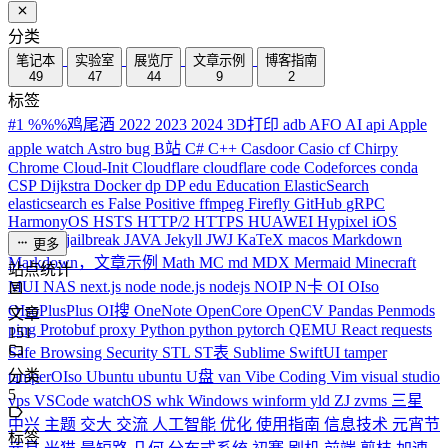
分类
笔记本
实验室
展览厅
文章示例
博客指南
49
47
44
9
2
标签
#1
%%%鸡尾酒
2022
2023
2024
3D打印
adb
AFO
AI
api
Apple
apple watch
Astro
bug
B站
C#
C++
Casdoor
Casio
cf
Chirpy
Chrome
Cloud-Init
Cloudflare
cloudflare
code
Codeforces
conda
CSP
Dijkstra
Docker
dp
DP
edu
Education
ElasticSearch
elasticsearch
es
False Positive
ffmpeg
Firefly
GitHub
gRPC
HarmonyOS
HSTS
HTTP/2
HTTPS
HUAWEI
Hypixel
iOS
iPhone
J
jailbreak
JAVA
Jekyll
JWJ
KaTeX
macos
Markdown
更多
Markdown，文章示例
Math
MC
md
MDX
Mermaid
Minecraft
站点统计
MUI
NAS
next.js
node
node.js
nodejs
NOIP
N卡
OI
OIso
OIsoPlusPlus
OI搜
OneNote
OpenCore
OpenCV
Pandas
Penmods
文章
ping
Protobuf
proxy
Python
python
pytorch
QEMU
React
requests
151
Safe Browsing
Security
STL
ST表
Sublime
SwiftUI
tamper
分类
tamperOIso
Ubuntu
ubuntu
U盘
van
Vibe Coding
Vim
visual studio
5
vps
VSCode
watchOS
whk
Windows
winform
yld
ZJ
zvms
三星
中兴
主题
交大
交流
人工智能
优化
使用指南
信息技术
元宵节
标签