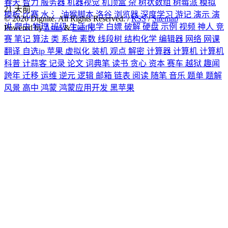
春天
智力
服务器
机器视觉
机顶盒
杂
树状数组
树莓派
模拟
21
天前
模板
比赛
水
氵
油猴脚本
洛谷
浏览器
深度学习
游记
演示
演
©
2026
Dignite. All Rights Reserved. /
RSS
/
Sitemap
讲
爬虫
物理
班级
生活
电学
白嫖
破解
硬盘
示例
视频
神人
竞
Powered by
Astro
&
Firefly
赛
笔记
算法
类
系统
素数
线段树
结构化学
编辑器
网络
网课
翻译
自选ip
苹果
虚拟化
装机
观点
解密
计算器
计算机
计算机
科普
计蒜客
记录
论文
词典笔
读书
贪心
资本
赛车
越狱
趣闻
跨年
迁移
运维
逆元
逻辑
邮箱
链表
阅读
随笔
音乐
题单
题解
风景
高中
鸿蒙
鸿蒙应用开发
黑苹果