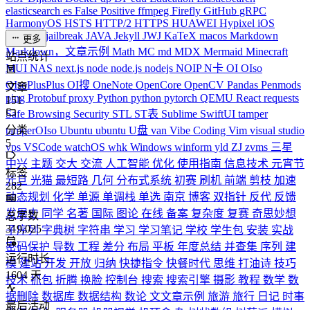
elasticsearch
es
False Positive
ffmpeg
Firefly
GitHub
gRPC
HarmonyOS
HSTS
HTTP/2
HTTPS
HUAWEI
Hypixel
iOS
iPhone
J
jailbreak
JAVA
Jekyll
JWJ
KaTeX
macos
Markdown
更多
Markdown，文章示例
Math
MC
md
MDX
Mermaid
Minecraft
站点统计
MUI
NAS
next.js
node
node.js
nodejs
NOIP
N卡
OI
OIso
OIsoPlusPlus
OI搜
OneNote
OpenCore
OpenCV
Pandas
Penmods
文章
ping
Protobuf
proxy
Python
python
pytorch
QEMU
React
requests
151
Safe Browsing
Security
STL
ST表
Sublime
SwiftUI
tamper
分类
tamperOIso
Ubuntu
ubuntu
U盘
van
Vibe Coding
Vim
visual studio
5
vps
VSCode
watchOS
whk
Windows
winform
yld
ZJ
zvms
三星
中兴
主题
交大
交流
人工智能
优化
使用指南
信息技术
元宵节
标签
元旦
光猫
最短路
几何
分布式系统
初赛
刷机
前端
剪枝
加速
282
动态规划
化学
单源
单调栈
单选
南京
博客
双指针
反代
反馈
发展史
同学
名著
国际
图论
在线
备案
复杂度
复赛
奇思妙想
总字数
319,025
子序列
字典树
字符串
学习
学习笔记
学校
学生包
安装
实战
密码保护
导数
工程
差分
布局
平板
年度总结
并查集
序列
建
运行时长
模
建站
开发
开放
归纳
快捷指令
快餐时代
思维
打油诗
技巧
1604
天
技术
抓包
折腾
换脸
控制台
搜索
搜索引擎
摄影
教程
数学
数
据删除
数据库
数据结构
数论
文文章示例
旅游
旅行
日记
时事
最后活动