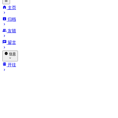
主页
归档
INFinite
友链
VARiables.
留言
信息
关于我
开往
归档
赞助
相册
🐔 探针