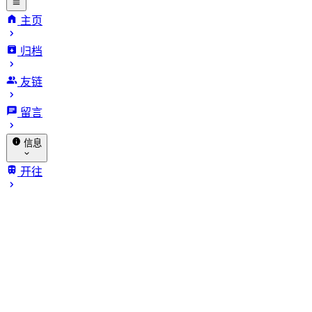
主页
归档
INFinite
友链
VARiables.
留言
信息
关于我
开往
归档
赞助
相册
🐔 探针