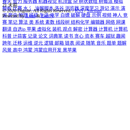
春天
智力
服务器
机器视觉
机顶盒
杂
树状数组
树莓派
模拟
21
天前
模板
比赛
水
氵
油猴脚本
洛谷
浏览器
深度学习
游记
演示
演
©
2026
Dignite. All Rights Reserved. /
RSS
/
Sitemap
讲
爬虫
物理
班级
生活
电学
白嫖
破解
硬盘
示例
视频
神人
竞
Powered by
Astro
&
Firefly
赛
笔记
算法
类
系统
素数
线段树
结构化学
编辑器
网络
网课
翻译
自选ip
苹果
虚拟化
装机
观点
解密
计算器
计算机
计算机
科普
计蒜客
记录
论文
词典笔
读书
贪心
资本
赛车
越狱
趣闻
跨年
迁移
运维
逆元
逻辑
邮箱
链表
阅读
随笔
音乐
题单
题解
风景
高中
鸿蒙
鸿蒙应用开发
黑苹果