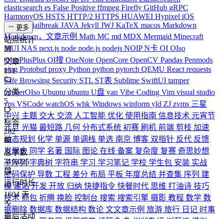
elasticsearch
es
False Positive
ffmpeg
Firefly
GitHub
gRPC
HarmonyOS
HSTS
HTTP/2
HTTPS
HUAWEI
Hypixel
iOS
iPhone
J
jailbreak
JAVA
Jekyll
JWJ
KaTeX
macos
Markdown
更多
Markdown，文章示例
Math
MC
md
MDX
Mermaid
Minecraft
站点统计
MUI
NAS
next.js
node
node.js
nodejs
NOIP
N卡
OI
OIso
OIsoPlusPlus
OI搜
OneNote
OpenCore
OpenCV
Pandas
Penmods
文章
ping
Protobuf
proxy
Python
python
pytorch
QEMU
React
requests
151
Safe Browsing
Security
STL
ST表
Sublime
SwiftUI
tamper
分类
tamperOIso
Ubuntu
ubuntu
U盘
van
Vibe Coding
Vim
visual studio
5
vps
VSCode
watchOS
whk
Windows
winform
yld
ZJ
zvms
三星
中兴
主题
交大
交流
人工智能
优化
使用指南
信息技术
元宵节
标签
元旦
光猫
最短路
几何
分布式系统
初赛
刷机
前端
剪枝
加速
282
动态规划
化学
单源
单调栈
单选
南京
博客
双指针
反代
反馈
发展史
同学
名著
国际
图论
在线
备案
复杂度
复赛
奇思妙想
总字数
319,025
子序列
字典树
字符串
学习
学习笔记
学校
学生包
安装
实战
密码保护
导数
工程
差分
布局
平板
年度总结
并查集
序列
建
运行时长
模
建站
开发
开放
归纳
快捷指令
快餐时代
思维
打油诗
技巧
1604
天
技术
抓包
折腾
换脸
控制台
搜索
搜索引擎
摄影
教程
数学
数
据删除
数据库
数据结构
数论
文文章示例
旅游
旅行
日记
时事
最后活动