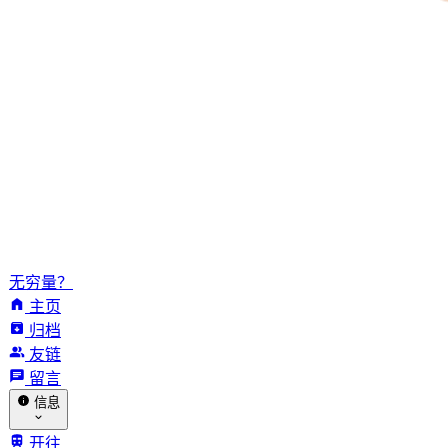
无穷量？
主页
归档
友链
留言
信息
开往