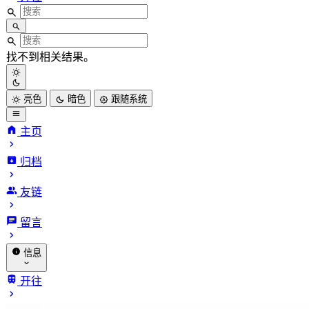
找不到相关结果。
亮色
暗色
跟随系统
主页
归档
友链
留言
信息
关于我
开往
赞助