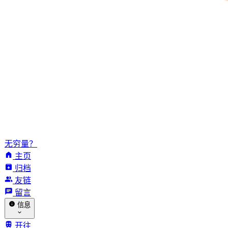
无穷量？
主页
归档
友链
留言
信息
开往