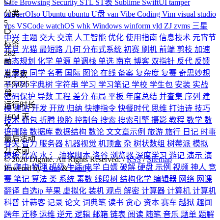
Safe Browsing
Security
STL
ST表
Sublime
SwiftUI
tamper
分类
tamperOIso
Ubuntu
ubuntu
U盘
van
Vibe Coding
Vim
visual studio
5
vps
VSCode
watchOS
whk
Windows
winform
yld
ZJ
zvms
三星
中兴
主题
交大
交流
人工智能
优化
使用指南
信息技术
元宵节
标签
元旦
光猫
最短路
几何
分布式系统
初赛
刷机
前端
剪枝
加速
282
动态规划
化学
单源
单调栈
单选
南京
博客
双指针
反代
反馈
发展史
同学
名著
国际
图论
在线
备案
复杂度
复赛
奇思妙想
总字数
319,025
子序列
字典树
字符串
学习
学习笔记
学校
学生包
安装
实战
密码保护
导数
工程
差分
布局
平板
年度总结
并查集
序列
建
运行时长
模
建站
开发
开放
归纳
快捷指令
快餐时代
思维
打油诗
技巧
1604
天
技术
抓包
折腾
换脸
控制台
搜索
搜索引擎
摄影
教程
数学
数
据删除
数据库
数据结构
数论
文文章示例
旅游
旅行
日记
时事
最后活动
春天
智力
服务器
机器视觉
机顶盒
杂
树状数组
树莓派
模拟
21
天前
模板
比赛
水
氵
油猴脚本
洛谷
浏览器
深度学习
游记
演示
演
©
2026
Dignite. All Rights Reserved. /
RSS
/
Sitemap
讲
爬虫
物理
班级
生活
电学
白嫖
破解
硬盘
示例
视频
神人
竞
Powered by
Astro
&
Firefly
赛
笔记
算法
类
系统
素数
线段树
结构化学
编辑器
网络
网课
翻译
自选ip
苹果
虚拟化
装机
观点
解密
计算器
计算机
计算机
科普
计蒜客
记录
论文
词典笔
读书
贪心
资本
赛车
越狱
趣闻
跨年
迁移
运维
逆元
逻辑
邮箱
链表
阅读
随笔
音乐
题单
题解