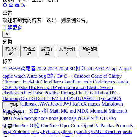
公告
欢迎来到我的博客！这是一则示例公告。
了解更多
分类
笔记本
实验室
展览厅
文章示例
博客指南
49
47
44
9
2
标签
#1
%%%鸡尾酒
2022
2023
2024
3D打印
adb
AFO
AI
api
Apple
apple watch
Astro
bug
B站
C#
C++
Casdoor
Casio
cf
Chirpy
Chrome
Cloud-Init
Cloudflare
cloudflare
code
Codeforces
conda
CSP
Dijkstra
Docker
dp
DP
edu
Education
ElasticSearch
elasticsearch
es
False Positive
ffmpeg
Firefly
GitHub
gRPC
HarmonyOS
HSTS
HTTP/2
HTTPS
HUAWEI
Hypixel
iOS
iPhone
J
jailbreak
JAVA
Jekyll
JWJ
KaTeX
macos
Markdown
更多
Markdown，文章示例
Math
MC
md
MDX
Mermaid
Minecraft
站点统计
MUI
NAS
next.js
node
node.js
nodejs
NOIP
N卡
OI
OIso
OIsoPlusPlus
OI搜
OneNote
OpenCore
OpenCV
Pandas
Penmods
文章
ping
Protobuf
proxy
Python
python
pytorch
QEMU
React
requests
151