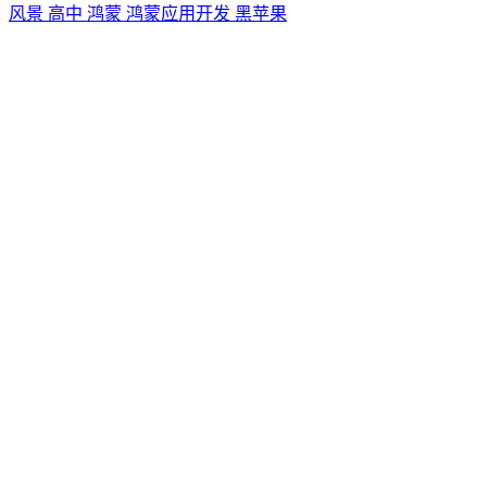
风景
高中
鸿蒙
鸿蒙应用开发
黑苹果