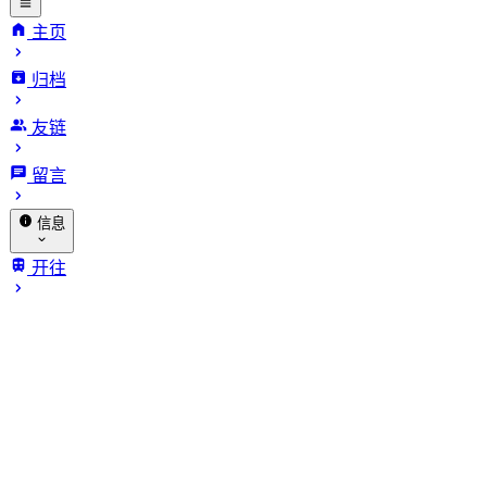
主页
归档
INFinite
友链
VARiables.
留言
信息
关于我
开往
归档
赞助
相册
🐔 探针