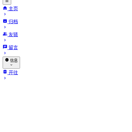
主页
归档
INFinite
友链
VARiables.
留言
信息
关于我
开往
归档
赞助
相册
🐔 探针