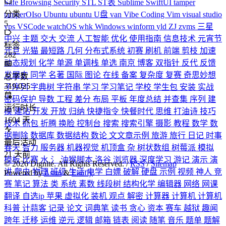
Safe Browsing
Security
STL
ST表
Sublime
SwiftUI
tamper
分类
tamperOIso
Ubuntu
ubuntu
U盘
van
Vibe Coding
Vim
visual studio
5
vps
VSCode
watchOS
whk
Windows
winform
yld
ZJ
zvms
三星
中兴
主题
交大
交流
人工智能
优化
使用指南
信息技术
元宵节
标签
元旦
光猫
最短路
几何
分布式系统
初赛
刷机
前端
剪枝
加速
282
动态规划
化学
单源
单调栈
单选
南京
博客
双指针
反代
反馈
发展史
同学
名著
国际
图论
在线
备案
复杂度
复赛
奇思妙想
总字数
319,025
子序列
字典树
字符串
学习
学习笔记
学校
学生包
安装
实战
密码保护
导数
工程
差分
布局
平板
年度总结
并查集
序列
建
运行时长
模
建站
开发
开放
归纳
快捷指令
快餐时代
思维
打油诗
技巧
1604
天
技术
抓包
折腾
换脸
控制台
搜索
搜索引擎
摄影
教程
数学
数
据删除
数据库
数据结构
数论
文文章示例
旅游
旅行
日记
时事
最后活动
春天
智力
服务器
机器视觉
机顶盒
杂
树状数组
树莓派
模拟
21
天前
模板
比赛
水
氵
油猴脚本
洛谷
浏览器
深度学习
游记
演示
演
©
2026
Dignite. All Rights Reserved. /
RSS
/
Sitemap
讲
爬虫
物理
班级
生活
电学
白嫖
破解
硬盘
示例
视频
神人
竞
Powered by
Astro
&
Firefly
赛
笔记
算法
类
系统
素数
线段树
结构化学
编辑器
网络
网课
翻译
自选ip
苹果
虚拟化
装机
观点
解密
计算器
计算机
计算机
科普
计蒜客
记录
论文
词典笔
读书
贪心
资本
赛车
越狱
趣闻
跨年
迁移
运维
逆元
逻辑
邮箱
链表
阅读
随笔
音乐
题单
题解