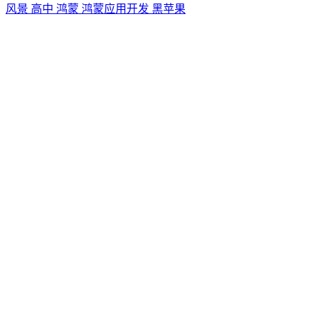
风景
高中
鸿蒙
鸿蒙应用开发
黑苹果