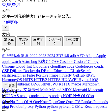
公告
欢迎来到我的博客！这是一则示例公告。
了解更多
分类
笔记本
实验室
展览厅
文章示例
博客指南
49
47
44
9
2
标签
#1
%%%鸡尾酒
2022
2023
2024
3D打印
adb
AFO
AI
api
Apple
apple watch
Astro
bug
B站
C#
C++
Casdoor
Casio
cf
Chirpy
Chrome
Cloud-Init
Cloudflare
cloudflare
code
Codeforces
conda
CSP
Dijkstra
Docker
dp
DP
edu
Education
ElasticSearch
elasticsearch
es
False Positive
ffmpeg
Firefly
GitHub
gRPC
HarmonyOS
HSTS
HTTP/2
HTTPS
HUAWEI
Hypixel
iOS
iPhone
J
jailbreak
JAVA
Jekyll
JWJ
KaTeX
macos
Markdown
更多
Markdown，文章示例
Math
MC
md
MDX
Mermaid
Minecraft
站点统计
MUI
NAS
next.js
node
node.js
nodejs
NOIP
N卡
OI
OIso
OIsoPlusPlus
OI搜
OneNote
OpenCore
OpenCV
Pandas
Penmods
文章
ping
Protobuf
proxy
Python
python
pytorch
QEMU
React
requests
151