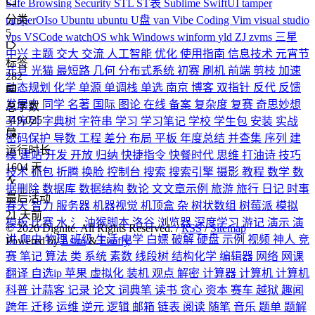
282
总字数
319,025
运行时长
1604
天
最后活动
21
天前
归档
151
笔记本
49
实验室
47
展览厅
44
文章示例
9
博客指南
2
归档