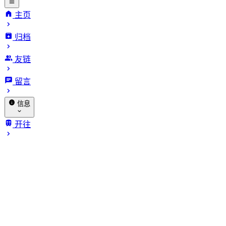
主页
归档
INFinite
友链
VARiables.
留言
信息
关于我
开往
归档
赞助
相册
🐔 探针