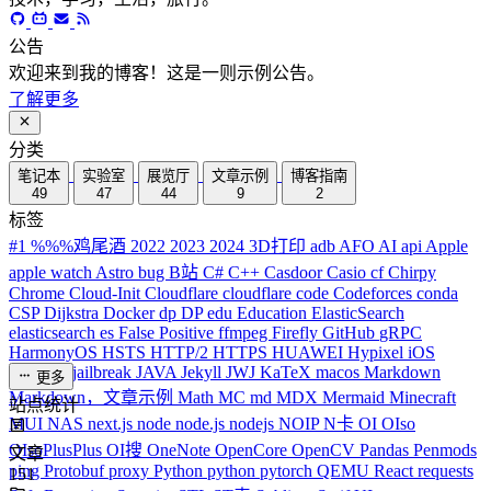
公告
欢迎来到我的博客！这是一则示例公告。
了解更多
分类
笔记本
实验室
展览厅
文章示例
博客指南
49
47
44
9
2
标签
#1
%%%鸡尾酒
2022
2023
2024
3D打印
adb
AFO
AI
api
Apple
apple watch
Astro
bug
B站
C#
C++
Casdoor
Casio
cf
Chirpy
Chrome
Cloud-Init
Cloudflare
cloudflare
code
Codeforces
conda
CSP
Dijkstra
Docker
dp
DP
edu
Education
ElasticSearch
elasticsearch
es
False Positive
ffmpeg
Firefly
GitHub
gRPC
HarmonyOS
HSTS
HTTP/2
HTTPS
HUAWEI
Hypixel
iOS
iPhone
J
jailbreak
JAVA
Jekyll
JWJ
KaTeX
macos
Markdown
更多
Markdown，文章示例
Math
MC
md
MDX
Mermaid
Minecraft
站点统计
MUI
NAS
next.js
node
node.js
nodejs
NOIP
N卡
OI
OIso
OIsoPlusPlus
OI搜
OneNote
OpenCore
OpenCV
Pandas
Penmods
文章
ping
Protobuf
proxy
Python
python
pytorch
QEMU
React
requests
151