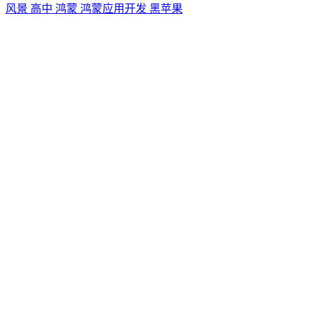
风景
高中
鸿蒙
鸿蒙应用开发
黑苹果