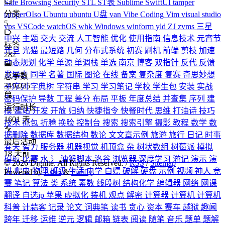
Safe Browsing
Security
STL
ST表
Sublime
SwiftUI
tamper
分类
tamperOIso
Ubuntu
ubuntu
U盘
van
Vibe Coding
Vim
visual studio
5
vps
VSCode
watchOS
whk
Windows
winform
yld
ZJ
zvms
三星
中兴
主题
交大
交流
人工智能
优化
使用指南
信息技术
元宵节
标签
元旦
光猫
最短路
几何
分布式系统
初赛
刷机
前端
剪枝
加速
282
动态规划
化学
单源
单调栈
单选
南京
博客
双指针
反代
反馈
发展史
同学
名著
国际
图论
在线
备案
复杂度
复赛
奇思妙想
总字数
319,025
子序列
字典树
字符串
学习
学习笔记
学校
学生包
安装
实战
密码保护
导数
工程
差分
布局
平板
年度总结
并查集
序列
建
运行时长
模
建站
开发
开放
归纳
快捷指令
快餐时代
思维
打油诗
技巧
1601
天
技术
抓包
折腾
换脸
控制台
搜索
搜索引擎
摄影
教程
数学
数
据删除
数据库
数据结构
数论
文文章示例
旅游
旅行
日记
时事
最后活动
春天
智力
服务器
机器视觉
机顶盒
杂
树状数组
树莓派
模拟
18
天前
模板
比赛
水
氵
油猴脚本
洛谷
浏览器
深度学习
游记
演示
演
©
2026
Dignite. All Rights Reserved. /
RSS
/
Sitemap
讲
爬虫
物理
班级
生活
电学
白嫖
破解
硬盘
示例
视频
神人
竞
Powered by
Astro
&
Firefly
赛
笔记
算法
类
系统
素数
线段树
结构化学
编辑器
网络
网课
翻译
自选ip
苹果
虚拟化
装机
观点
解密
计算器
计算机
计算机
科普
计蒜客
记录
论文
词典笔
读书
贪心
资本
赛车
越狱
趣闻
跨年
迁移
运维
逆元
逻辑
邮箱
链表
阅读
随笔
音乐
题单
题解