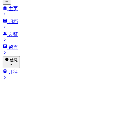
主页
归档
INFinite
友链
VARiables.
留言
信息
关于我
开往
归档
赞助
相册
🐔 探针