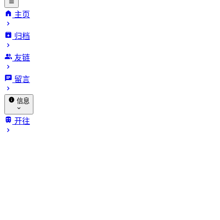
主页
归档
INFinite
友链
VARiables.
留言
信息
关于我
开往
归档
赞助
相册
🐔 探针