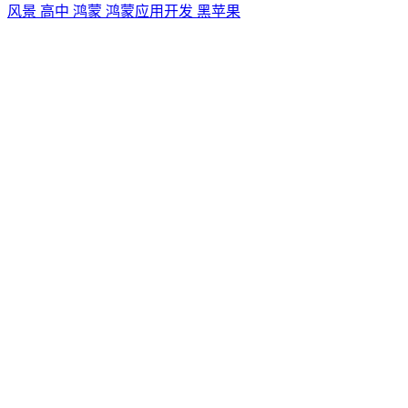
风景
高中
鸿蒙
鸿蒙应用开发
黑苹果