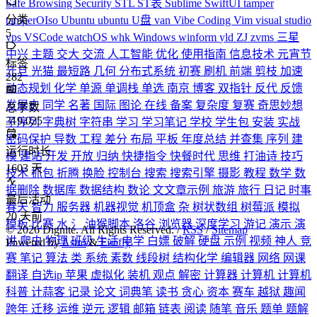
Safe Browsing
Security
STL
ST表
Sublime
SwiftUI
tamper
分类
tamperOIso
Ubuntu
ubuntu
U盘
van
Vibe Coding
Vim
visual studio
5
vps
VSCode
watchOS
whk
Windows
winform
yld
ZJ
zvms
三星
中兴
主题
交大
交流
人工智能
优化
使用指南
信息技术
元宵节
标签
元旦
光猫
最短路
几何
分布式系统
初赛
刷机
前端
剪枝
加速
282
动态规划
化学
单源
单调栈
单选
南京
博客
双指针
反代
反馈
发展史
同学
名著
国际
图论
在线
备案
复杂度
复赛
奇思妙想
总字数
319,025
子序列
字典树
字符串
学习
学习笔记
学校
学生包
安装
实战
密码保护
导数
工程
差分
布局
平板
年度总结
并查集
序列
建
运行时长
模
建站
开发
开放
归纳
快捷指令
快餐时代
思维
打油诗
技巧
1603
天
技术
抓包
折腾
换脸
控制台
搜索
搜索引擎
摄影
教程
数学
数
据删除
数据库
数据结构
数论
文文章示例
旅游
旅行
日记
时事
最后活动
春天
智力
服务器
机器视觉
机顶盒
杂
树状数组
树莓派
模拟
20
天前
模板
比赛
水
氵
油猴脚本
洛谷
浏览器
深度学习
游记
演示
演
©
2026
Dignite. All Rights Reserved. /
RSS
/
Sitemap
讲
爬虫
物理
班级
生活
电学
白嫖
破解
硬盘
示例
视频
神人
竞
Powered by
Astro
&
Firefly
赛
笔记
算法
类
系统
素数
线段树
结构化学
编辑器
网络
网课
翻译
自选ip
苹果
虚拟化
装机
观点
解密
计算器
计算机
计算机
科普
计蒜客
记录
论文
词典笔
读书
贪心
资本
赛车
越狱
趣闻
跨年
迁移
运维
逆元
逻辑
邮箱
链表
阅读
随笔
音乐
题单
题解