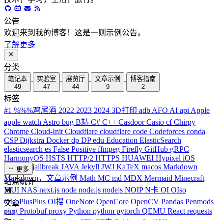
公告
欢迎来到我的博客！这是一则示例公告。
了解更多
分类
笔记本
实验室
展览厅
文章示例
博客指南
49
47
44
9
2
标签
#1
%%%鸡尾酒
2022
2023
2024
3D打印
adb
AFO
AI
api
Apple
apple watch
Astro
bug
B站
C#
C++
Casdoor
Casio
cf
Chirpy
Chrome
Cloud-Init
Cloudflare
cloudflare
code
Codeforces
conda
CSP
Dijkstra
Docker
dp
DP
edu
Education
ElasticSearch
elasticsearch
es
False Positive
ffmpeg
Firefly
GitHub
gRPC
HarmonyOS
HSTS
HTTP/2
HTTPS
HUAWEI
Hypixel
iOS
iPhone
J
jailbreak
JAVA
Jekyll
JWJ
KaTeX
macos
Markdown
更多
Markdown，文章示例
Math
MC
md
MDX
Mermaid
Minecraft
站点统计
MUI
NAS
next.js
node
node.js
nodejs
NOIP
N卡
OI
OIso
OIsoPlusPlus
OI搜
OneNote
OpenCore
OpenCV
Pandas
Penmods
文章
ping
Protobuf
proxy
Python
python
pytorch
QEMU
React
requests
151