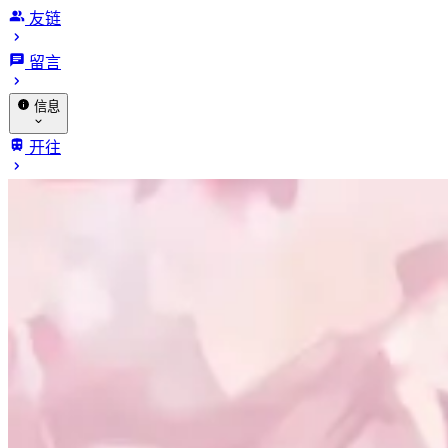
友链
留言
信息
关于我
开往
赞助
相册
🐔 探针