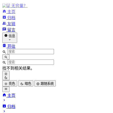
无穷量？
主页
归档
友链
留言
信息
开往
找不到相关结果。
亮色
暗色
跟随系统
主页
归档