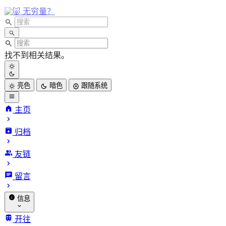
无穷量？
找不到相关结果。
INFinite
亮色
暗色
跟随系统
VARiables.
主页
归档
友链
从 Claw Cloud Run 迁移
留言
Casdoor：一次被迫重构后的数
信息
据初始化修复记录
关于我
开往