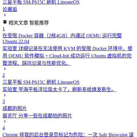
三星平板 SM-P615C 刷机 LineageOS
论邂逅
相关文章
智能推荐
1
在受限 Docker 容器（2核4GB）内通过 QEMU 运行完整
Ubuntu 22.04
实验室
详细记录在无法使用 KVM 的受限 Docker 环境中，使
用 QEMU 软件模拟 + Cloud-Init 成功运行 Ubuntu 虚拟机的完
整流程、踩坑记录与性能优化。
2
三星平板 SM-P615C 刷机 LineageOS
实验室
学海平板洋垃圾太卡了，刷新系统焕发新生。
3
成都的照片
展览厅
分享一些在成都拍的照片
4
Chrome 将我的后台登录页标记为危险：一次 Safe Browsing 误