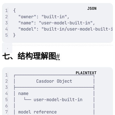
1
{
2
"
owner
"
:
"
built-in
"
,
3
"
name
"
:
"
user-model-built-in
"
,
4
"
model
"
:
"
built-in/user-model-built-i
5
}
七、结构理解图
#
1
┌──────────────────────────────┐
2
│        Casdoor Object        │
3
├──────────────────────────────┤
4
│ name                         │
5
│   └── user-model-built-in    │
6
│                              │
7
│ model reference              │